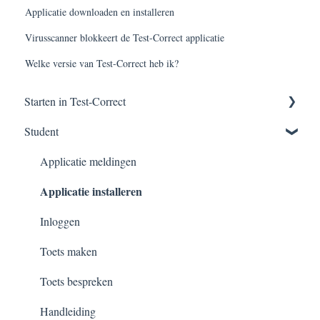
Applicatie downloaden en installeren
Virusscanner blokkeert de Test-Correct applicatie
Welke versie van Test-Correct heb ik?
Starten in Test-Correct
Student
Content vinden
Toets construeren
Applicatie meldingen
Applicatie installeren
Afnemen van een toets
Inloggen
Toets maken
Toets bespreken
Handleiding