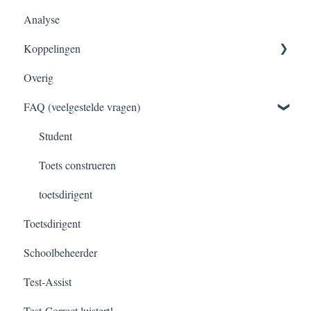
Analyse
Handleiding
Tips & Tricks
Toetsen met Test-Direct
Toets inzien na CO-Learning
Afgenomen toetsen
Koppelingen
Nakijken van toetsen
Overig
Normeren en becijferen
Klassen inladen
FAQ (veelgestelde vragen)
Toetsen archiveren
RTTI koppeling en export
Student
Toets construeren
toetsdirigent
Toetsdirigent
Schoolbeheerder
Test-Assist
Test-Correct luistert!