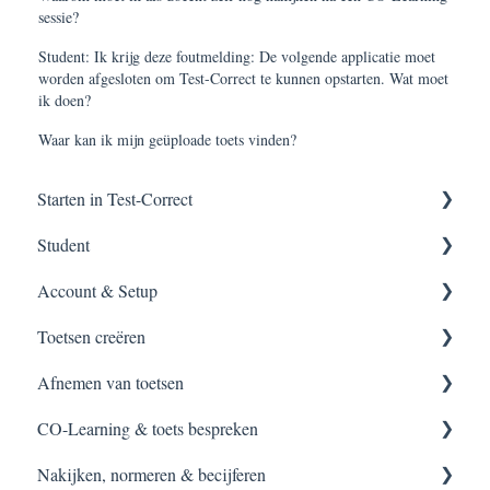
sessie?
Student: Ik krijg deze foutmelding: De volgende applicatie moet
worden afgesloten om Test-Correct te kunnen opstarten. Wat moet
ik doen?
Waar kan ik mijn geüploade toets vinden?
Starten in Test-Correct
Student
Content vinden
Account & Setup
Toets construeren
Applicatie meldingen
Toetsen creëren
Afnemen van een toets
Applicatie installeren
Inloggen
Afnemen van toetsen
Inloggen
Setup
Bestaande toetsen
CO-Learning & toets bespreken
Toets maken
Handleidingen
Zelf toetsen construeren
Starten van toetsen
Nakijken, normeren & becijferen
Toets bespreken
Accountinstellingen
Vraagitems creëren
Surveilleren
Toets bespreken