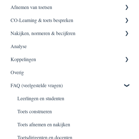
Afnemen van toetsen
Inloggen
Setup
Bestaande toetsen
CO-Learning & toets bespreken
Toets maken
Handleidingen
Zelf toetsen construeren
Starten van toetsen
Nakijken, normeren & becijferen
Toets bespreken
Accountinstellingen
Vraagitems creëren
Surveilleren
Toets bespreken
Analyse
Handleiding
Tips & Tricks
Toetsen met Test-Direct
Toets inzien na CO-Learning
Afgenomen toetsen
Koppelingen
Nakijken van toetsen
Overig
Normeren en becijferen
Klassen inladen
FAQ (veelgestelde vragen)
Toetsen archiveren
RTTI koppeling en export
Leerlingen en studenten
Toets construeren
Toets afnemen en nakijken
Toetsdirigenten en docenten