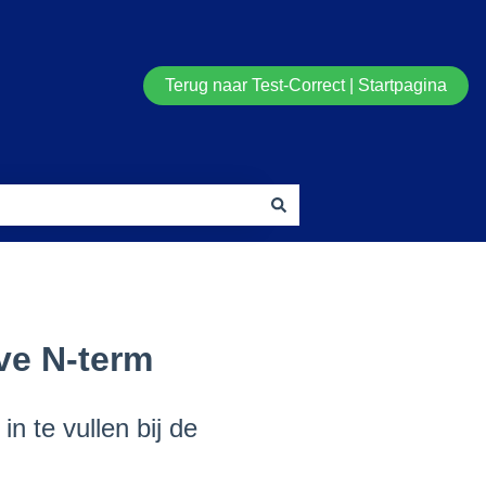
Terug naar Test-Correct | Startpagina
ve N-term
n te vullen bij de