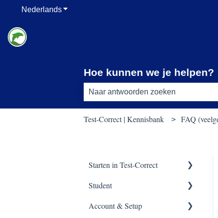
Nederlands
Submenu tonen voor vertalingen
Hoe kunnen we je helpen?
Er zijn geen suggesties want het zoe
Test-Correct | Kennisbank
FAQ (veelge
Starten in Test-Correct
Student
Content vinden
Account & Setup
Toets construeren
Applicatie meldingen