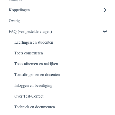
Koppelingen
Nakijken van toetsen
Overig
Normeren en becijferen
Klassen inladen
FAQ (veelgestelde vragen)
Toetsen archiveren
RTTI koppeling en export
Leerlingen en studenten
Toets construeren
Toets afnemen en nakijken
Toetsdirigenten en docenten
Inloggen en beveiliging
Over Test-Correct
Techniek en documenten