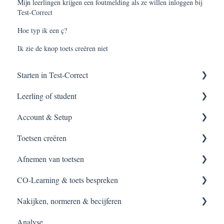
Mijn leerlingen krijgen een foutmelding als ze willen inloggen bij
Test-Correct
Hoe typ ik een ç?
Ik zie de knop toets creëren niet
Starten in Test-Correct
Leerling of student
Content vinden
Account & Setup
Toets construeren
Applicatie meldingen
Toetsen creëren
Afnemen van een toets
Applicatie installeren
Inloggen
Afnemen van toetsen
Inloggen
Setup
Bestaande toetsen
CO-Learning & toets bespreken
Toets maken
Handleidingen
Zelf toetsen construeren
Starten van toetsen
Nakijken, normeren & becijferen
Toets bespreken
Accountinstellingen
Vraagitems creëren
Surveilleren
Toets bespreken
Analyse
Handleiding
Tips & Tricks
Toetsen met Test-Direct
Toets inzien na CO-Learning
Afgenomen toetsen