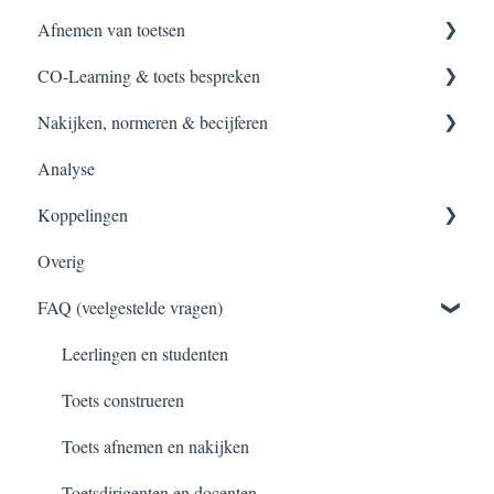
Afnemen van toetsen
Inloggen
Setup
Bestaande toetsen
CO-Learning & toets bespreken
Toets maken
Handleidingen
Zelf toetsen construeren
Starten van toetsen
Nakijken, normeren & becijferen
Toets bespreken
Accountinstellingen
Vraagitems creëren
Surveilleren
Toets bespreken
Analyse
Handleiding
Tips & Tricks
Toetsen met Test-Direct
Toets inzien na CO-Learning
Afgenomen toetsen
Koppelingen
Nakijken van toetsen
Overig
Normeren en becijferen
Klassen inladen
FAQ (veelgestelde vragen)
Toetsen archiveren
RTTI koppeling en export
Leerlingen en studenten
Toets construeren
Toets afnemen en nakijken
Toetsdirigenten en docenten