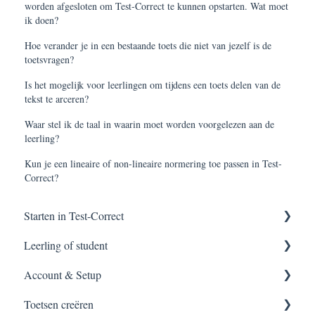
worden afgesloten om Test-Correct te kunnen opstarten. Wat moet
ik doen?
Hoe verander je in een bestaande toets die niet van jezelf is de
toetsvragen?
Is het mogelijk voor leerlingen om tijdens een toets delen van de
tekst te arceren?
Waar stel ik de taal in waarin moet worden voorgelezen aan de
leerling?
Kun je een lineaire of non-lineaire normering toe passen in Test-
Correct?
Starten in Test-Correct
Leerling of student
Content vinden
Account & Setup
Toets construeren
Applicatie meldingen
Toetsen creëren
Afnemen van een toets
Applicatie installeren
Inloggen