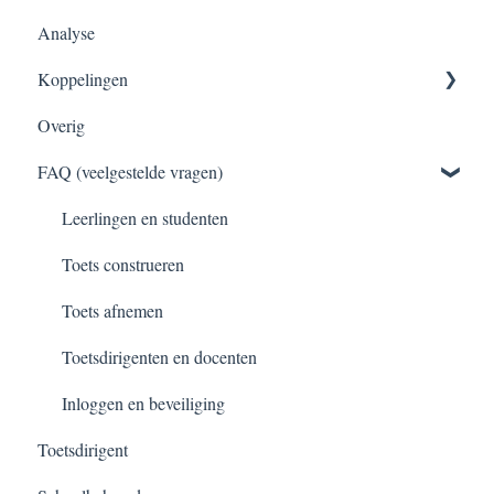
Analyse
Handleiding
Tips & Tricks
Toetsen met Test-Direct
Toets inzien na CO-Learning
Afgenomen toetsen
Koppelingen
Nakijken van toetsen
Overig
Normeren en becijferen
Klassen inladen
FAQ (veelgestelde vragen)
Toetsen archiveren
RTTI koppeling en export
Leerlingen en studenten
Toets construeren
Toets afnemen
Toetsdirigenten en docenten
Inloggen en beveiliging
Toetsdirigent