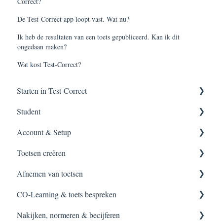
Correct?
De Test-Correct app loopt vast. Wat nu?
Ik heb de resultaten van een toets gepubliceerd. Kan ik dit
ongedaan maken?
Wat kost Test-Correct?
Starten in Test-Correct
Student
Content vinden
Account & Setup
Toets construeren
Applicatie meldingen
Toetsen creëren
Afnemen van een toets
Applicatie installeren
Inloggen
Afnemen van toetsen
Inloggen
Setup
Bestaande toetsen
CO-Learning & toets bespreken
Toets maken
Handleidingen
Zelf toetsen construeren
Starten van toetsen
Nakijken, normeren & becijferen
Toets bespreken
Accountinstellingen
Vraagitems creëren
Surveilleren
Toets bespreken